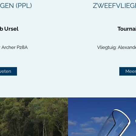
GEN (PPL)
ZWEEFVLIEGE
b Ursel
Tournai
er Archer P28A
Vliegtuig: Alexand
weten
Meer