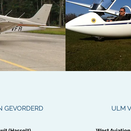
N GEVORDERD
ULM V
wit (Hasselt)
West Aviation