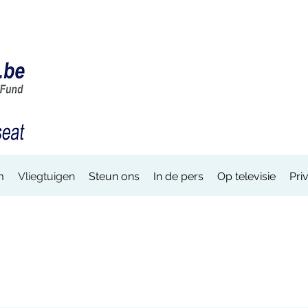
m
Vliegtuigen
Steun ons
In de pers
Op televisie
Pri