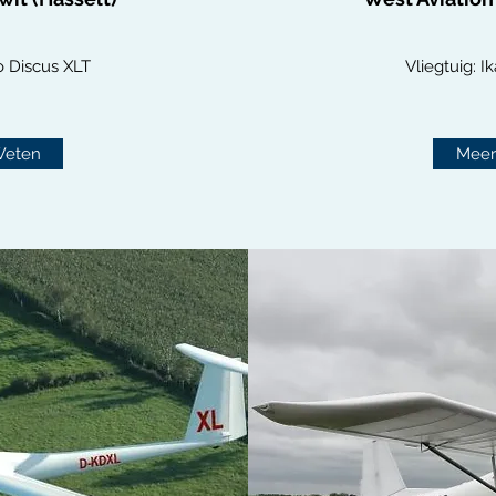
o Discus XLT
Vliegtuig: 
Weten
Meer