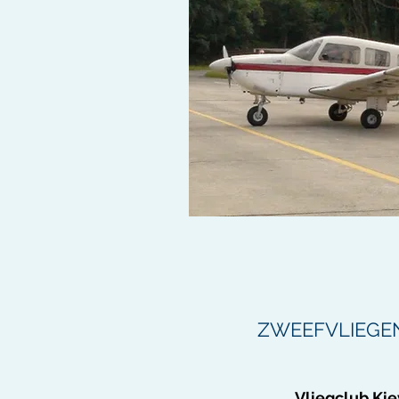
ZWEEFVLIEGE
Vliegclub Kie